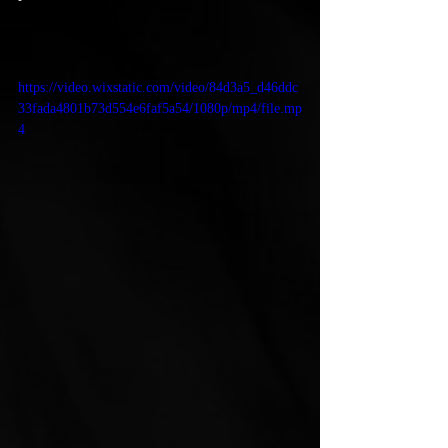
https://video.wixstatic.com/video/84d3a5_d46ddc
33fada4801b73d554e6faf5a54/1080p/mp4/file.mp
4