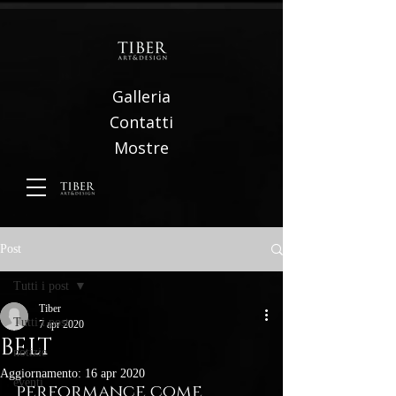
Galleria
Contatti
Mostre
Post
Tutti i post
Tiber
Tutti i post
7 apr 2020
BELT
notizie
Aggiornamento:
16 apr 2020
eventi
performance come 