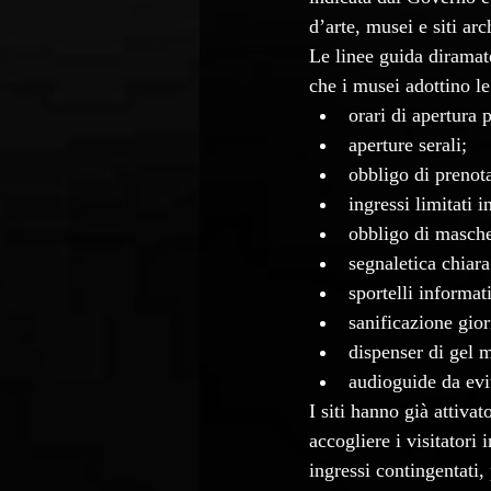
d’arte, musei e siti ar
Le linee guida dirama
che i musei adottino le
orari di apertura 
aperture serali;
obbligo di prenota
ingressi limitati 
obbligo di mascher
segnaletica chiara
sportelli informat
sanificazione gior
dispenser di gel 
audioguide da evit
I siti hanno già attivat
accogliere i visitatori
ingressi contingentati