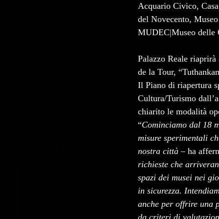
Acquario Civico, Cas
del Novecento, Museo
MUDEC|Museo delle C
Palazzo Reale riaprirà
de la Tour, “Tuthankam
Il Piano di riapertura
Cultura/Turismo dall’a
chiarito le modalità ope
“
Cominciamo dal 18 mag
misure sperimentali che
nostra città
 – ha affer
richieste che arriverann
spazi dei musei nei gio
in sicurezza. Intendia
anche per offrire una p
da criteri di valutazio