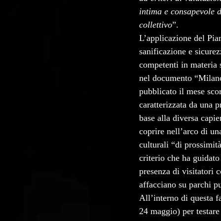
intima e consapevole d
collettivo
”.
L’applicazione del Pian
sanificazione e sicurezz
competenti in materia s
nel documento “Milano 
pubblicato il mese sco
caratterizzata da una p
base alla diversa capie
coprire nell’arco di una
culturali “di prossimi
criterio che ha guidato
presenza di visitatori 
affacciano su parchi pu
All’interno di questa f
24 maggio) per testare 