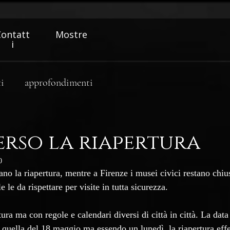
Contatt
Mostre
i
i
approfondimenti
erso la riapertura
0
o la riapertura, mentre a Firenze i musei civici restano chius
e le da rispettare per visite in tutta sicurezza.
ura ma con regole e calendari diversi di città in città. La data 
quella del 18 maggio ma essendo un lunedì, la riapertura effet