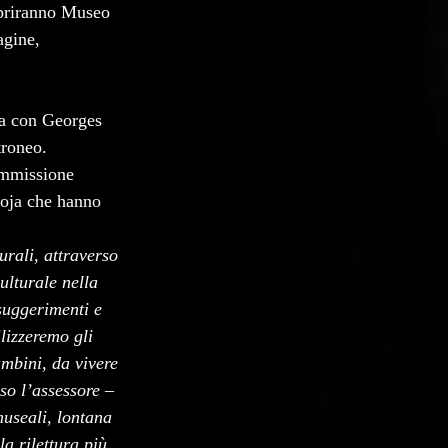
priranno Museo 
gine, 
ca con Georges 
troneo.
ommissione 
noja che hanno 
rali, attraverso 
ulturale nella 
suggerimenti e 
ilizzeremo gli 
ambini, da vivere 
so l’assessore – 
museali, lontana 
la rilettura più 