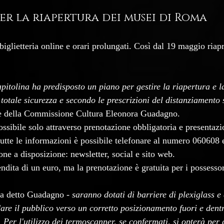
er la riapertura dei musei di Roma
biglietteria online e orari prolungati. Così dal 19 maggio riap
itolina ha predisposto un piano per gestire la riapertura e la 
 totale sicurezza e secondo le prescrizioni del distanziamento 
nte della Commissione Cultura Eleonora Guadagno.  
ssibile solo attraverso prenotazione obbligatoria e presentazio
tutte le informazioni è possibile telefonare al numero 060608 e
ione a disposizione: newsletter, social e sito web.
vendita di un euro, ma la prenotazione è gratuita per i possesso
ha detto Guadagno - 
saranno dotati di barriere di plexiglass e 
are il pubblico verso un corretto posizionamento fuori e dentr
Per l'utilizzo dei termoscanner, se confermati, si opterà per 