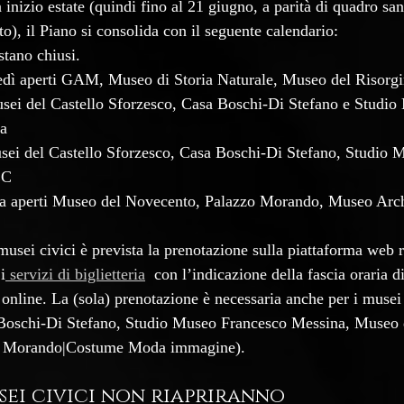
inizio estate (quindi fino al 21 giugno, a parità di quadro sani
o), il Piano si consolida con il seguente calendario: 
stano chiusi.
edì aperti GAM, Museo di Storia Naturale, Museo del Risorg
sei del Castello Sforzesco, Casa Boschi-Di Stefano e Studio
a 
sei del Castello Sforzesco, Casa Boschi-Di Stefano, Studio 
EC
a aperti Museo del Novecento, Palazzo Morando, Museo Arch
i musei civici è prevista la prenotazione sulla piattaforma web 
i
 servizi di biglietteria
  con l’indicazione della fascia oraria d
o online. La (sola) prenotazione è necessaria anche per i musei
Boschi-Di Stefano, Studio Museo Francesco Messina, Museo 
o Morando|Costume Moda immagine). 
usei civici non riapriranno 