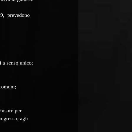
9,  prevedono 
si a senso unico;
 comuni;
 misure per 
ingresso, agli 