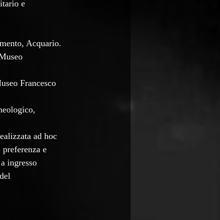
tario e 
imento, Acquario.
 Museo 
Museo Francesco 
eologico, 
realizzata ad hoc 
i preferenza e 
 a ingresso 
del 