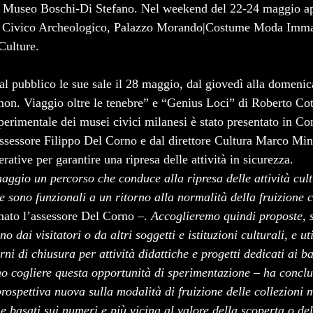
a Museo Boschi-Di Stefano. Nel weekend del 22-24 maggio a
 Civico Archeologico, Palazzo Morando|Costume Moda Imma
ulture.
 al pubblico le sue sale il 28 maggio, dal giovedì alla domeni
on. Viaggio oltre le tenebre” e “Genius Loci” di Roberto Co
 sperimentale dei musei civici milanesi è stato presentato in C
ssessore Filippo Del Corno e dal direttore Cultura Marco Mi
rative per garantire una ripresa delle attività in sicurezza. 
gio un percorso che conduce alla ripresa delle attività cultu
 sono funzionali a un ritorno alla normalità della fruizione c
mato l’assessore Del Corno –. 
Accoglieremo quindi proposte, 
o dai visitatori o da altri soggetti e istituzioni culturali, e ut
rni di chiusura per attività didattiche e progetti dedicati ai b
mo cogliere questa opportunità di sperimentazione – ha conclu
rospettiva nuova sulla modalità di fruizione delle collezioni 
ne basati sui numeri e più vicina al valore della scoperta o del