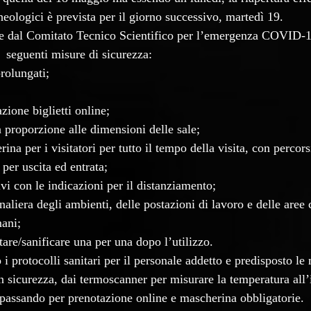
cheologici è prevista per il giorno successivo, martedì 19.
te dal Comitato Tecnico Scientifico per l’emergenza COVID-1
  seguenti misure di sicurezza:
prolungati;
zione biglietti online;
in proporzione alle dimensioni delle sale;
ina per i visitatori per tutto il tempo della visita, con percor
 per uscita ed entrata;
ivi con le indicazioni per il distanziamento;
naliera degli ambienti, delle postazioni di lavoro e delle aree
mani;
are/sanificare una per una dopo l’utilizzo.
o i protocolli sanitari per il personale addetto e predisposto le
 in sicurezza, dai termoscanner per misurare la temperatura all’
, passando per prenotazione online e mascherina obbligatorie.