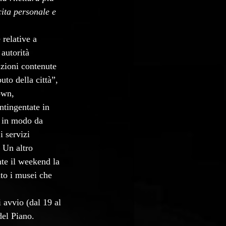
ita personale e 
 relative a 
 autorità 
azioni contenute 
to della città”, 
own, 
ntingentate in 
, in modo da 
i servizi 
 Un altro 
nte il weekend la 
nto i musei che 
 avvio (dal 19 al 
del Piano.