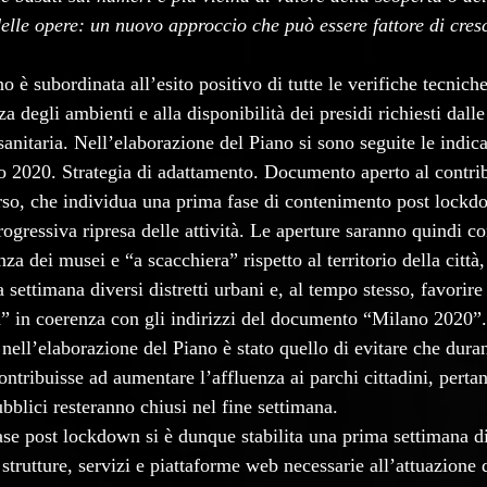
elle opere: un nuovo approccio che può essere fattore di cresc
o è subordinata all’esito positivo di tutte le verifiche tecniche
a degli ambienti e alla disponibilità dei presidi richiesti dalle
anitaria. Nell’elaborazione del Piano si sono seguite le indic
2020. Strategia di adattamento. Documento aperto al contribu
rso, che individua una prima fase di contenimento post lockd
rogressiva ripresa delle attività. Le aperture saranno quindi co
nza dei musei e “a scacchiera” rispetto al territorio della città
 settimana diversi distretti urbani e, al tempo stesso, favorire 
tà” in coerenza con gli indirizzi del documento “Milano 2020”.
 nell’elaborazione del Piano è stato quello di evitare che dura
contribuisse ad aumentare l’affluenza ai parchi cittadini, perta
bblici resteranno chiusi nel fine settimana. 
ase post lockdown si è dunque stabilita una prima settimana di
strutture, servizi e piattaforme web necessarie all’attuazione 